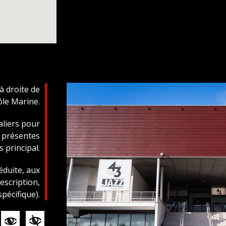
 à droite de
ôle Marine.
aliers pour
t présentes
s principal.
éduite, aux
scription,
pécifique).