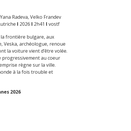
, Yana Radeva, Velko Frandev
Autriche
I
2026
I
2h41
I
vostf
à la frontière bulgare, aux
e, Veska, archéologue, renoue
nt la voiture vient d’être volée.
sse progressivement au coeur
emprise règne sur la ville.
onde à la fois trouble et
annes 2026