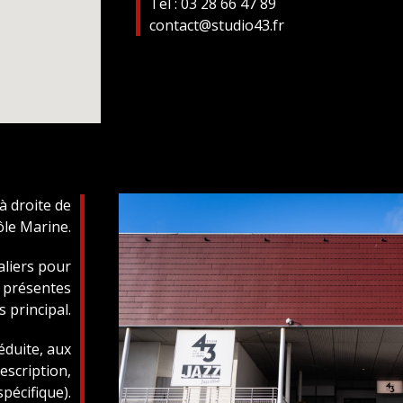
Tel : 03 28 66 47 89
contact@studio43.fr
 à droite de
ôle Marine.
aliers pour
t présentes
s principal.
éduite, aux
scription,
pécifique).