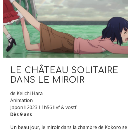
LE CHÂTEAU SOLITAIRE
DANS LE MIROIR
de Keiichi Hara
Animation
Japon
I
2023
I
1h56
I
vf & vostf
Dès 9 ans
Un beau jour, le miroir dans la chambre de Kokoro se