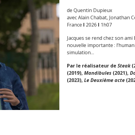
de Quentin Dupieux
avec Alain Chabat, Jonathan 
France
I
2026
I
1h07
Jacques se rend chez son ami
nouvelle importante : l’humani
simulation…
Par le réalisateur de
Steak
(
(2019),
Mandibules
(2021),
Da
(2023),
Le Deuxième acte
(20