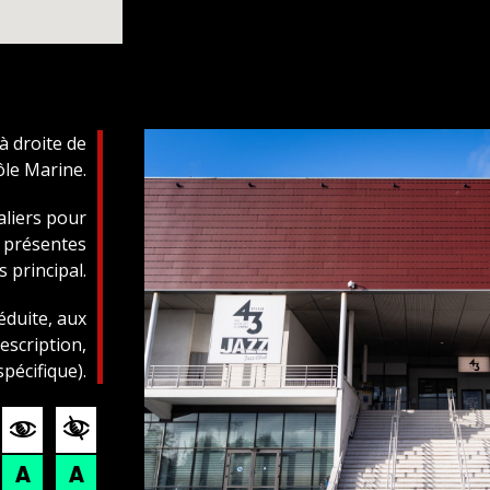
 à droite de
ôle Marine.
aliers pour
t présentes
s principal.
éduite, aux
scription,
pécifique).