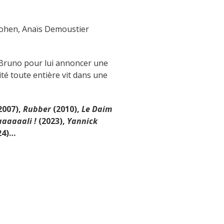
Cohen, Anaïs Demoustier
 Bruno pour lui annoncer une
té toute entière vit dans une
2007),
Rubber
(2010),
Le Daim
aaaaali !
(2023),
Yannick
24)…