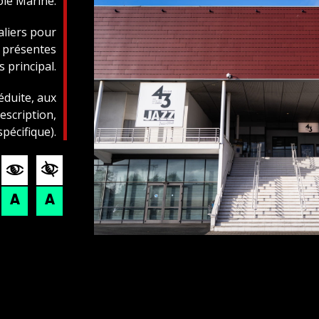
ôle Marine.
aliers pour
t présentes
s principal.
éduite, aux
scription,
pécifique).