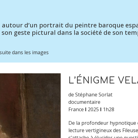
n autour d’un portrait du peintre baroque esp
 son geste pictural dans la société de son temp
 suite dans les images
L’ÉNIGME VE
de Stéphane Sorlat
documentaire
France
I
2025
I
1h28
De la profondeur hypnotique 
lecture vertigineux des Fileus
s’attache à élucider une ques