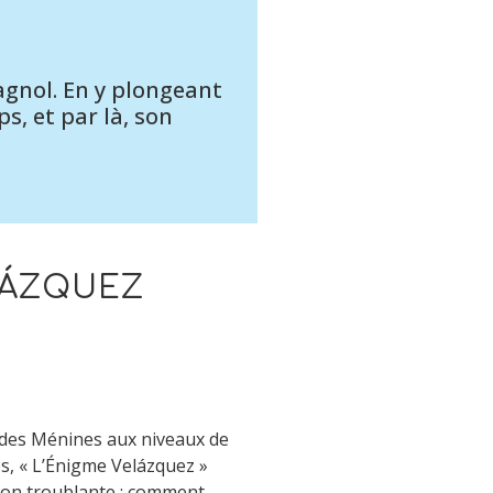
agnol. En y plongeant
s, et par là, son
LÁZQUEZ
des Ménines aux niveaux de
es, « L’Énigme Velázquez »
tion troublante : comment