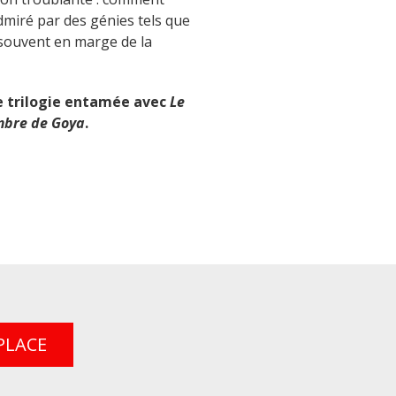
dmiré par des génies tels que
 souvent en marge de la
e trilogie entamée avec
Le
mbre de Goya
.
PLACE