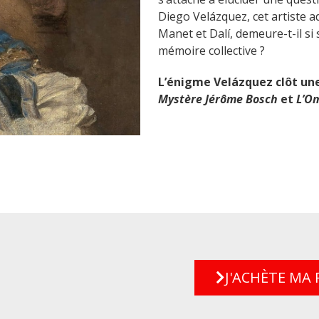
Diego Velázquez, cet artiste a
Manet et Dalí, demeure-t-il si
mémoire collective ?
L’énigme Velázquez clôt un
Mystère Jérôme Bosch
et
L’O
J'ACHÈTE MA 