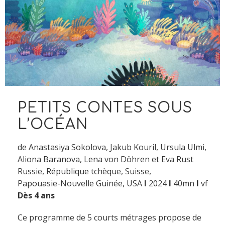
PETITS CONTES SOUS
L’OCÉAN
de Anastasiya Sokolova, Jakub Kouril, Ursula Ulmi,
Aliona Baranova, Lena von Döhren et Eva Rust
Russie, République tchèque, Suisse,
Papouasie-Nouvelle Guinée, USA
I
2024
I
40mn
I
vf
Dès 4 ans
Ce programme de 5 courts métrages propose de