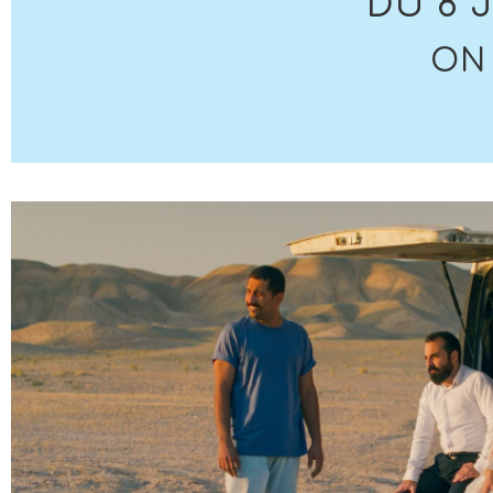
DU 8 
ON 