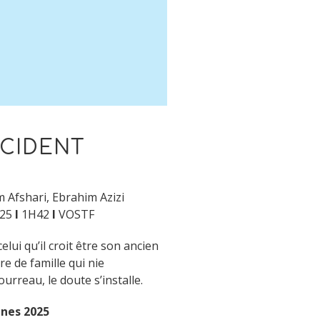
CCIDENT
 Afshari, Ebrahim Azizi
25
I
1H42
I
VOSTF
ui qu’il croit être son ancien
re de famille qui nie
rreau, le doute s’installe.
nnes 2025