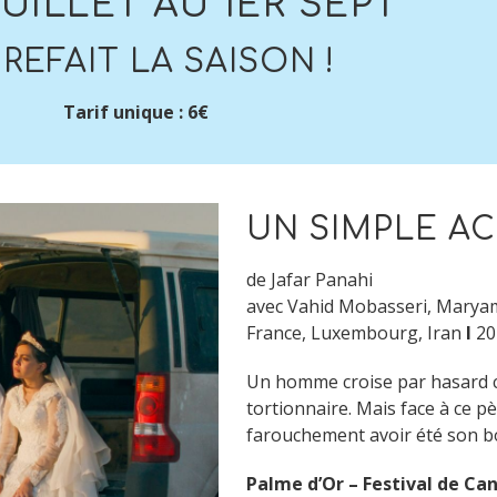
JUILLET AU 1ER SEPT
REFAIT LA SAISON !
Tarif unique : 6€
UN SIMPLE A
de Jafar Panahi
avec Vahid Mobasseri, Maryam
France, Luxembourg, Iran
I
20
Un homme croise par hasard cel
tortionnaire. Mais face à ce pè
farouchement avoir été son bou
Palme d’Or – Festival de Ca