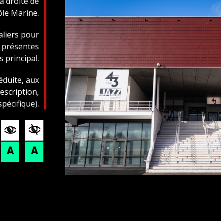
 à droite de
ôle Marine.
aliers pour
t présentes
s principal.
éduite, aux
scription,
pécifique).