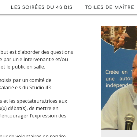
LES SOIRÉES DU 43 BIS
TOILES DE MAÎTRE
e but est d’aborder des questions
ée par un.e intervenant.e et/ou
t le public en salle.
hoisis par un comité de
larié.e.s du Studio 43.
s et les spectateurs.trices aux
(x) débat(s), de mettre en
 d’encourager l’expression des
ur de volontaires en service